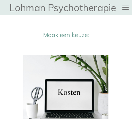
Lohman Psychotherapie
Ga
direct
naar
de
Maak een keuze:
hoofdinhoud